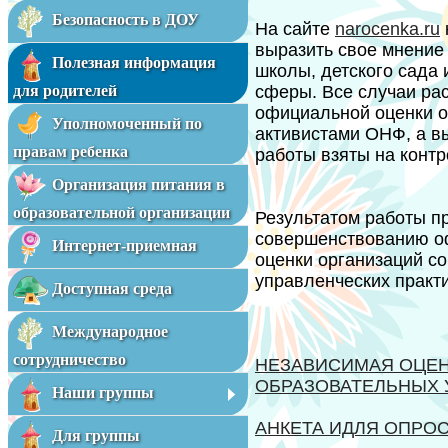
Безопасность в ДОУ
На сайте
narocenka.ru
выразить свое мнение 
Полезная информация
школы, детского сада 
для родителей
сферы. Все случаи ра
официальной оценки о
Уполномоченный по
активистами ОНФ, а в
правам ребенка
работы взяты на контр
Организация питания в
образовательной организации
Результатом работы п
совершенствованию о
Интернет-приемная
оценки организаций с
управленческих практ
Доступная среда
Международное
сотрудничество
НЕЗАВИСИМАЯ ОЦЕН
ОБРАЗОВАТЕЛЬНЫХ 
Наши группы
АНКЕТА ИДЛЯ ОПРОС
Для группы