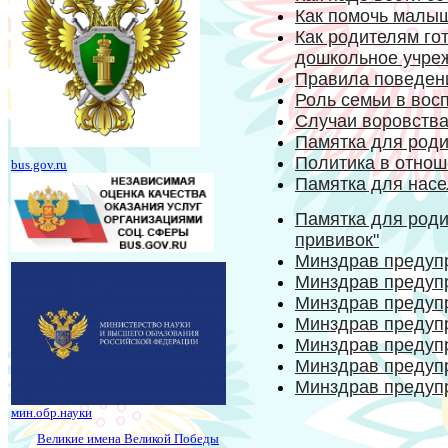
Как помочь малыш
Как родителям го
дошкольное учре
Правила поведен
Роль семьи в вос
Случаи воровства
Памятка для род
Политика в отнош
bus.gov.ru
Памятка для насе
Памятка для роди
прививок"
Минздрав предуп
Минздрав предуп
Минздрав предуп
Минздрав предуп
Минздрав предуп
Минздрав предуп
Минздрав предуп
мин.обр.науки
Великие имена Великой Победы