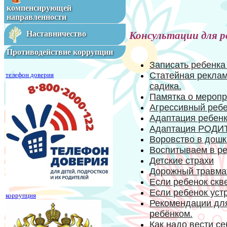
компенсирующей
направленности
Консультации для р
Наставничество
Противодействие коррупции
Записать ребенка 
Статейная реклама
телефон доверия
садика.
Памятка о меропр
Агрессивный реб
Адаптация ребен
Адаптация РОДИТ
Воровство в дошк
Воспитываем в ре
Детские страхи
Дорожный травма
Если ребенок скв
Если ребенок уст
коррупция
Рекомендации для
ребёнком.
Как надо вести с