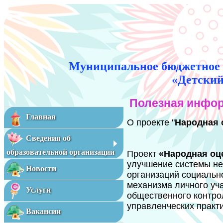
Муниципальное бюджетное 
«Детский
Полезная инфор
Главная
О проекте "
Народная 
Сведения об
образовательной организации
Проект
«Народная оц
улучшение системы не
Новости
организаций социальн
механизма личного уча
Услуги
общественного контро
управленческих практи
Вакансии