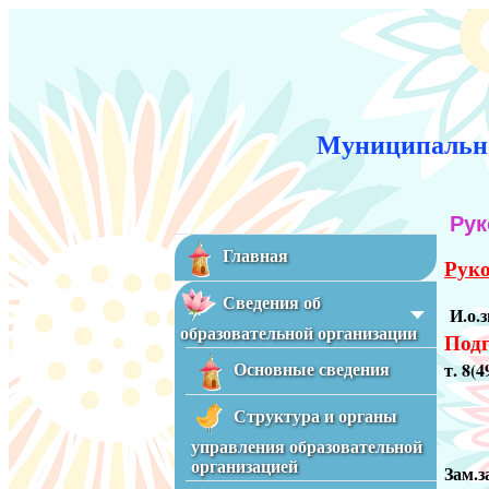
Муниципально
Рук
Главная
Руко
Сведения об
И.о.
образовательной организации
Под
т. 8(
Основные сведения
Структура и органы
управления образовательной
организацией
Зам.з