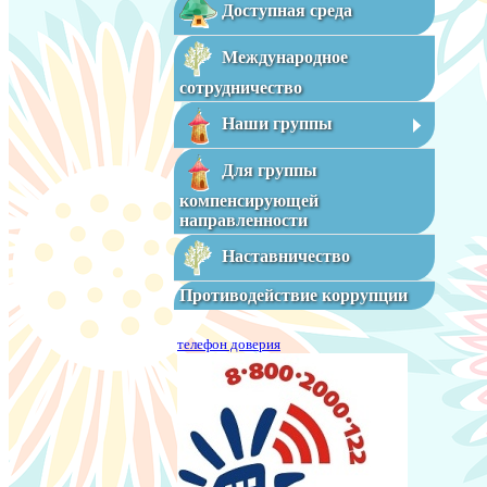
Доступная среда
Международное
сотрудничество
Наши группы
Для группы
компенсирующей
направленности
Наставничество
Противодействие коррупции
телефон доверия