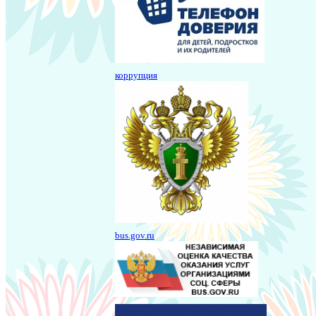
коррупция
bus.gov.ru