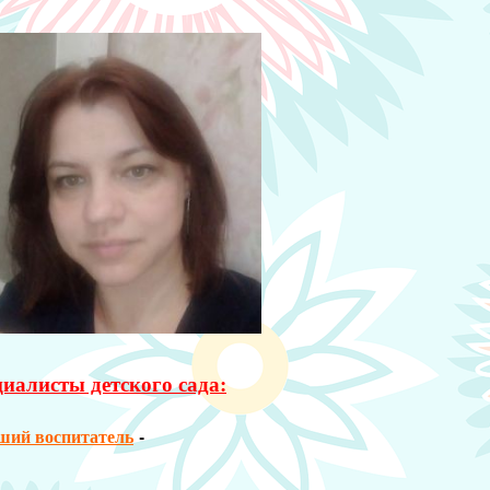
иалисты детского сада:
ший воспитатель
-