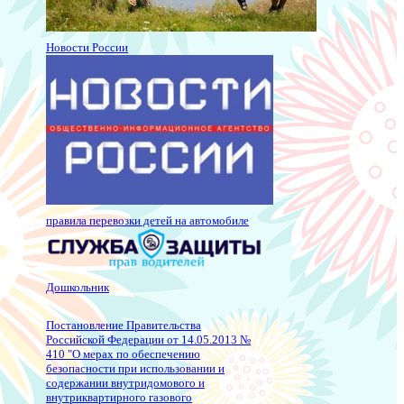
Новости России
правила перевозки детей на автомобиле
Дошкольник
Постановление Правительства
Российской Федерации от 14.05.2013 №
410 "О мерах по обеспечению
безопасности при использовании и
содержании внутридомового и
внутриквартирного газового