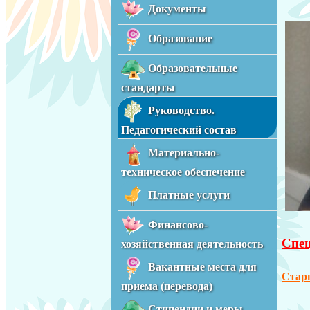
Документы
Образование
Образовательные
стандарты
Руководство.
Педагогический состав
Материально-
техническое обеспечение
Платные услуги
Финансово-
Спец
хозяйственная деятельность
Вакантные места для
Стар
приема (перевода)
Стипендии и меры