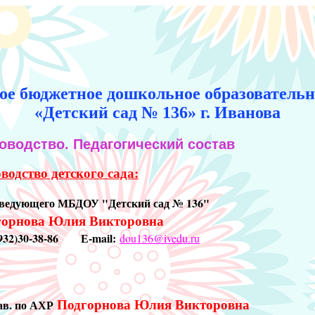
е бюджетное дошкольное образовательн
«Детский сад № 136» г. Иванова
оводство. Педагогический состав
водство детского сада:
зведующего МБДОУ "Детский сад № 136"
горнова Юлия Викторовна
4932)30-38-86 Е-mail:
dou136@ivedu.ru
Подгорнова Юлия Викторовна
ав. по АХР