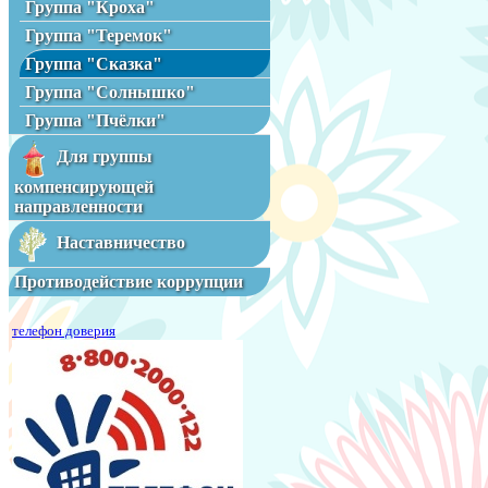
Группа "Кроха"
Группа "Теремок"
Группа "Сказка"
Группа "Солнышко"
Группа "Пчёлки"
Для группы
компенсирующей
направленности
Наставничество
Противодействие коррупции
телефон доверия